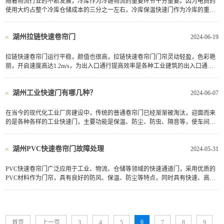
随着物流行业的不断发展，冷库作为冷链物流的重要环节十分重要。因为电费的
使用大约占整个冷库仓储成本的三分之一左右，冷库保温快速门作为冷库的重要
组成部分，对于冷库的保温效果和节约电费具有至关重要的影响，是替代传统冷
库门的高端产品。
湖州拉链快速卷帘门
2024-06-19
拉链快速卷帘门运行平稳，颜值也很高，拉链快速卷帘门门帘灵动轻盈，色彩艳
丽，开启速度高达1.2m/s，为出入口通行提高效率是各种工业建筑的出入口通行
方案的优选！拉链快速卷帘门四周边采用胶条或毛刷封闭， 保温、密封性能良
好，可以减少热能损失。拉链快速卷帘门门帘脱轨自动修复系统，遇到撞击可以
湖州工业快速门有哪几种？
自动恢复，减少了维修成本。拉链快速卷帘门较高开启速度为1.2m/s，整张帘布
2024-06-07
设计，适合需要频繁快速开启，以及确保环境洁净的工业车间场所。为满足不同
用户现场实际需求，可采用多种开启方式，同时安装有光电传感保护系统，人
在当今的现代化工业厂房建设中，传统的普通卷帘门已经渐渐被淘汰，迎面而来
员、车辆通过时，门体不会落下。及时遇到停电，感应系统失灵、传动损坏等，
的是各种各样的工业快速门，主要功能是保温、防尘、防虫、隔音等，使车间保
也能手动轻松开启、关闭。
持恒温、恒湿、洁净的工作环境。适用于食品、医药、电子、橡胶、化工、汽
车、纺织、物流等领域。
湖州PVC快速卷帘门故障处理
2024-05-31
PVC快速卷帘门广泛应用于工业、物流、仓储等领域的快速通道门，采用优质的
PVC材料作为门帘，具有良好的防风、保温、防尘等特点，同时具有快速、高
效、安全、方便等优点。
6
首页
上一页
3
4
5
7
8
9