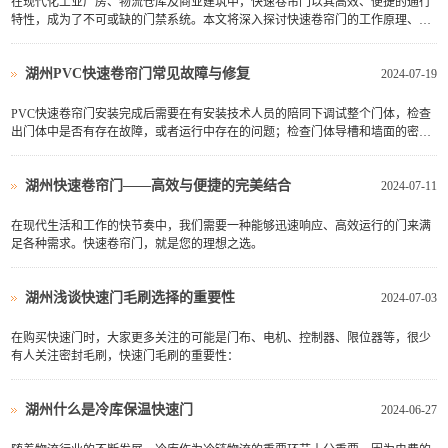
在现代化工业厂房、物流仓库及商业建筑中，快速卷帘门以其高效、便捷的通行
特性，成为了不可或缺的门禁系统。本文将深入探讨快速卷帘门的工作原理、结
构特点及其在各类场所中的应用优势。
湖州PVC快速卷帘门常见故障与修复
2024-07-19
PVC快速卷帘门安装完成后需要在有安装技术人员的陪同下调试整个门体，检查
出门体中是否有存在故障，或者运行中存在的问题；检查门体导槽和墙面的密封
性，良好的密封性可以减少室内外空气的流通，阻隔室外的空气和噪音的传播，
检查电机的运行速度，是否可以达到快速运行的状态，检查电机、导槽、毛刷和
湖州快速卷帘门——高效与便捷的完美结合
门帘等保质时间。
2024-07-11
在现代生活和工作的快节奏中，我们需要一种能够迅速响应、高效运行的门来满
足各种需求。快速卷帘门，就是您的理想之选。
湖州浅谈快速门毛刷选择的重要性
2024-07-03
在购买快速门时，大家更多关注的可能是门布、电机、控制器、限位器等，很少
有人关注密封毛刷，快速门毛刷的重要性：
湖州什么是冷库保温快速门
2024-06-27